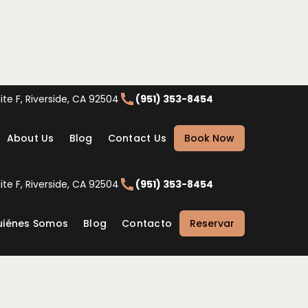
te F, Riverside, CA 92504
(951) 353-8454
About Us
Blog
Contact Us
Book Now
te F, Riverside, CA 92504
(951) 353-8454
uiénes Somos
Blog
Contacto
Reservar